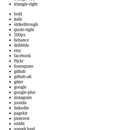
triangle-right
bold
italic
strikethrough
quote-right
500px
behance
dribbble
etsy
facebook
flickr
foursquare
github
github-alt
gitter
google
google-plus
instagram
joomla
linkedin
pagekit
pinterest
reddit
soundcloud