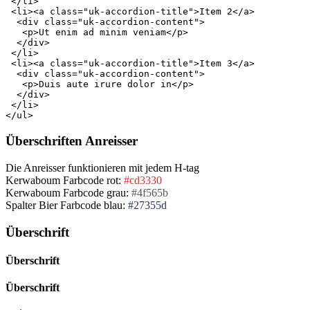
 </li>

 <li><a class="uk-accordion-title">Item 2</a>

  <div class="uk-accordion-content">

   <p>Ut enim ad minim veniam</p>

  </div>

 </li>

 <li><a class="uk-accordion-title">Item 3</a>

  <div class="uk-accordion-content">

   <p>Duis aute irure dolor in</p>

  </div>

 </li>

Überschriften Anreisser
Die Anreisser funktionieren mit jedem H-tag
Kerwaboum Farbcode rot:
#cd3330
Kerwaboum Farbcode grau:
#4f565b
Spalter Bier Farbcode blau:
#27355d
Überschrift
Überschrift
Überschrift