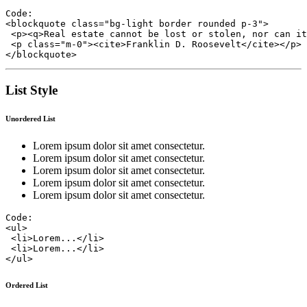
Code:

<blockquote class="bg-light border rounded p-3">

 <p><q>Real estate cannot be lost or stolen, nor can it
 <p class="m-0"><cite>Franklin D. Roosevelt</cite></p>

List Style
Unordered List
Lorem ipsum dolor sit amet consectetur.
Lorem ipsum dolor sit amet consectetur.
Lorem ipsum dolor sit amet consectetur.
Lorem ipsum dolor sit amet consectetur.
Lorem ipsum dolor sit amet consectetur.
Code:

<ul>

 <li>Lorem...</li>

 <li>Lorem...</li>

Ordered List