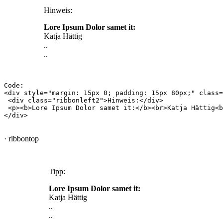
Hinweis:
Lore Ipsum Dolor samet it:
Katja Hättig
..
..
Code:

<div style="margin: 15px 0; padding: 15px 80px;" class=
 <div class="ribbonleft2">Hinweis:</div>

 <p><b>Lore Ipsum Dolor samet it:</b><br>Katja Hättig<b
· ribbontop
Tipp:
Lore Ipsum Dolor samet it:
Katja Hättig
..
..