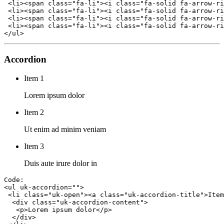
 <li><span class="fa-li"><i class="fa-solid fa-arrow-ri
 <li><span class="fa-li"><i class="fa-solid fa-arrow-ri
 <li><span class="fa-li"><i class="fa-solid fa-arrow-ri
 <li><span class="fa-li"><i class="fa-solid fa-arrow-ri
Accordion
Item 1
Lorem ipsum dolor
Item 2
Ut enim ad minim veniam
Item 3
Duis aute irure dolor in
Code:

<ul uk-accordion="">

 <li class="uk-open"><a class="uk-accordion-title">Item
  <div class="uk-accordion-content">

   <p>Lorem ipsum dolor</p>

  </div>
