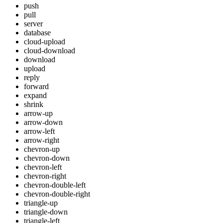
push
pull
server
database
cloud-upload
cloud-download
download
upload
reply
forward
expand
shrink
arrow-up
arrow-down
arrow-left
arrow-right
chevron-up
chevron-down
chevron-left
chevron-right
chevron-double-left
chevron-double-right
triangle-up
triangle-down
triangle-left