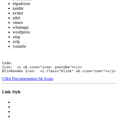
tripadvisor
tumblr
twitter
uikit
vimeo
whatsapp
wordpress
xing
yelp
youtube
Code:
Icon: 
 <i uk-icon="icon: youtube"></i>
Blinkendes Icon: 
 <i class="blink" uk-icon="user"></i>
UIkit Documentation für Icons
Link Style