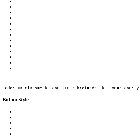
Code: <a class="uk-icon-link" href="#" uk-icon="icon: y
Button Style